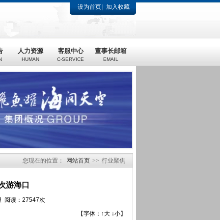
设为首页
加入收藏
告
人力资源
客服中心
董事长邮箱
N
HUMAN
C-SERVICE
EMAIL
您现在的位置：
网站首页
>>
行业聚焦
人次游海口
 阅读：27547次
【字体：
↑大
↓小
】