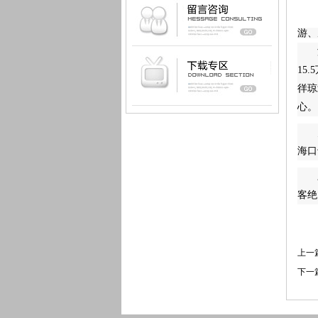
游、
15
徉琼
心。
海口
客绝
上一
下一