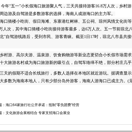
今年“五一”小长假海口旅游聚人气，三天共接待游客16.8万人次，乡
周边游及自驾游是多数游客的选择，海南人成游海口的主力军。
海口骑楼小吃街、假日海滩、东寨港红树林、五公祠、琼州风情文化街等海
.5万人次，其中海口骑楼小吃街接待游客最多，达6万人次。五一节前琼北
北”自驾游线路后，受到市民、游客青睐。截至1日17时，琼北八市县共接
乡村游、高尔夫游、温泉游、饮食购物游等新业态更切合小长假市场需求
十大旅游名村成为海口旅游新的吸引点，自驾车络绎不绝，部分村庄几乎
三天的假期不适合长线旅行，多数人选择在本地区就近游玩。据调查显示
大多数为海南本地人，只有少部分岛外游客，海南人游海口已成主力。(见
篇：
海口64家旅行社公开承诺：抵制“零负团费”经营
篇：
文化旅游会展相结合 专家支招海口会展业