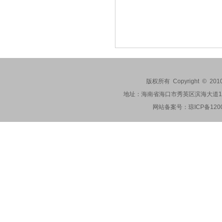
优拉彩
版权所有 Copyright © 201
地址：海南省海口市秀英区滨海大道173-2
网站备案号：
琼ICP备120